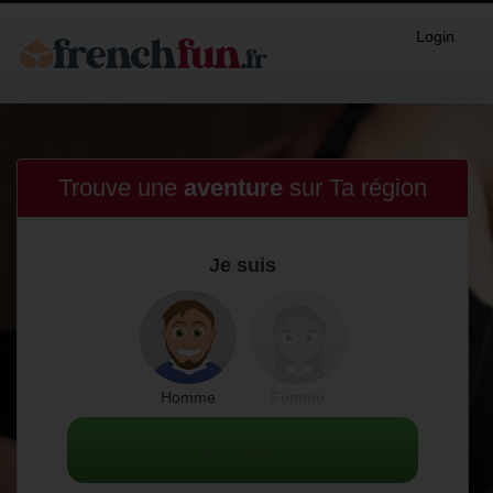
Login
Trouve une
aventure
sur
Ta région
Je suis
Homme
Femme
SUIVANT